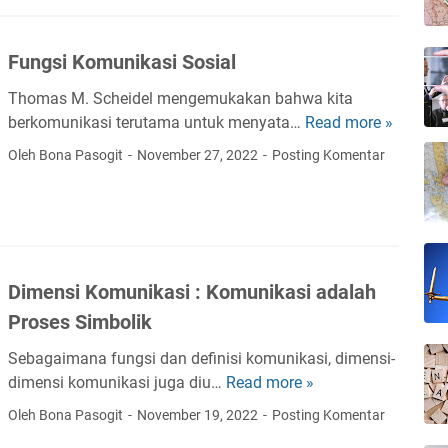
s
i
i
K
I
Fungsi Komunikasi Sosial
o
n
m
s
Thomas M. Scheidel mengemukakan bahwa kita
u
t
berkomunikasi terutama untuk menyata…
Read more »
F
n
r
u
Oleh Bona Pasogit
November 27, 2022
Posting Komentar
i
u
n
k
m
g
a
e
s
s
n
i
i
t
K
R
a
Dimensi Komunikasi : Komunikasi adalah
o
i
l
m
Proses Simbolik
t
u
u
Sebagaimana fungsi dan definisi komunikasi, dimensi-
n
a
dimensi komunikasi juga diu…
Read more »
D
i
l
i
k
Oleh Bona Pasogit
November 19, 2022
Posting Komentar
m
a