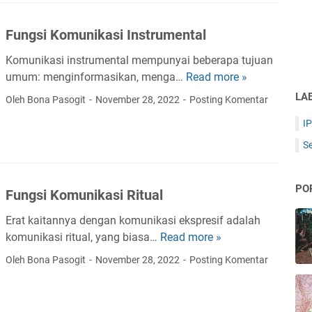
Fungsi Komunikasi Instrumental
Komunikasi instrumental mempunyai beberapa tujuan
umum: menginformasikan, menga…
Read more »
F
u
LA
Oleh Bona Pasogit
November 28, 2022
Posting Komentar
n
I
g
s
S
i
K
PO
Fungsi Komunikasi Ritual
o
m
Erat kaitannya dengan komunikasi ekspresif adalah
u
komunikasi ritual, yang biasa…
Read more »
F
n
u
Oleh Bona Pasogit
November 28, 2022
Posting Komentar
i
n
k
g
a
s