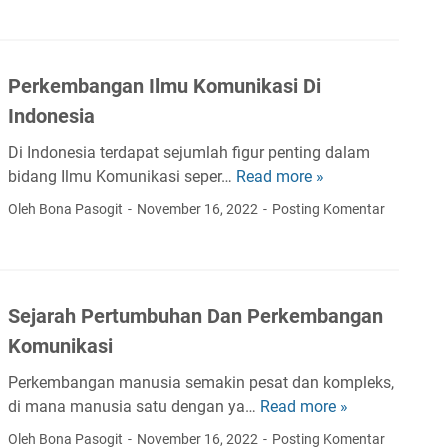
a
n
n
g
K
i
a
o
k
i
Perkembangan Ilmu Komunikasi Di
m
a
M
u
s
Indonesia
u
n
i
l
Di Indonesia terdapat sejumlah figur penting dalam
i
a
t
bidang Ilmu Komunikasi seper…
Read more »
P
k
d
i
e
a
a
Oleh Bona Pasogit
November 16, 2022
Posting Komentar
d
r
s
l
i
k
i
a
s
e
D
h
i
m
a
P
p
Sejarah Pertumbuhan Dan Perkembangan
b
l
r
l
Komunikasi
a
a
o
i
n
m
s
Perkembangan manusia semakin pesat dan kompleks,
n
g
M
e
di mana manusia satu dengan ya…
Read more »
I
S
a
a
s
l
e
Oleh Bona Pasogit
November 16, 2022
Posting Komentar
n
s