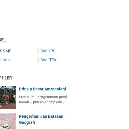
BEL
PS SMP
Soal IPS
ejarah
Soal TPA
PULER
Prinsip Dasar Antropologi
Setiap ilmu pengetahuan pasti
memiliki prinsip-prinsip dan …
Pengertian dan Batasan
Geografi