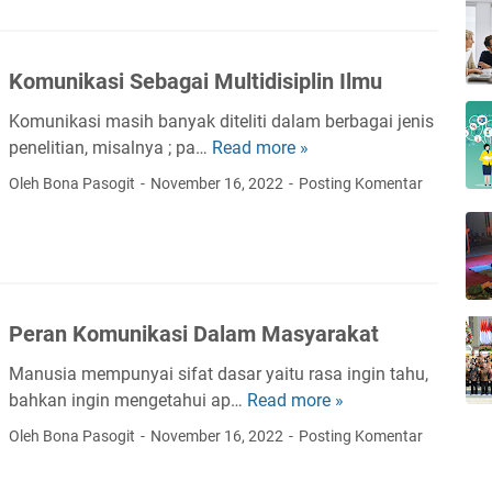
e
s
n
i
s
S
Komunikasi Sebagai Multidisiplin Ilmu
i
o
K
s
Komunikasi masih banyak diteliti dalam berbagai jenis
o
i
penelitian, misalnya ; pa…
Read more »
K
m
a
o
Oleh Bona Pasogit
November 16, 2022
Posting Komentar
u
l
m
n
u
i
n
k
i
a
k
s
Peran Komunikasi Dalam Masyarakat
a
i
s
Manusia mempunyai sifat dasar yaitu rasa ingin tahu,
:
i
bahkan ingin mengetahui ap…
Read more »
P
K
S
e
o
Oleh Bona Pasogit
November 16, 2022
Posting Komentar
e
r
m
b
a
u