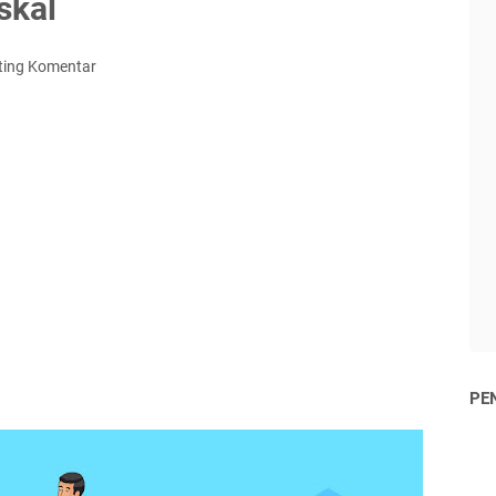
skal
ting Komentar
PE